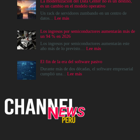
La modernización del Data Center no es un destino,
es un cambio en el modelo operativo
Un rack de servidores zumbando en un centro de
:
datos...
Lee más
La
modernización
Los ingresos por semiconductores aumentarán más de
del
un 94 % en 2026
Data
Center
Los ingresos por semiconductores aumentarán este
no
:
año más de lo previsto....
Lee más
es
Los
un
ingresos
El fin de la era del software pasivo
destino,
por
es
semiconductores
Durante más de dos décadas, el software empresarial
un
aumentarán
:
cumplió una...
Lee más
cambio
más
El
en
de
fin
el
un
de
modelo
94
la
operativo
%
era
en
del
2026
software
pasivo