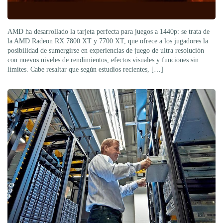
AMD ha desarrollado la tarjeta perfecta para juegos a 1440p: se trata de
la AMD Radeon RX 7800 XT y 7700 XT, que ofrece a los jugadores la
posibilidad de sumergirse en experiencias de juego de ultra resolución
con nuevos niveles de rendimientos, efectos visuales y funciones sin
límites. Cabe resaltar que según estudios recientes, […]