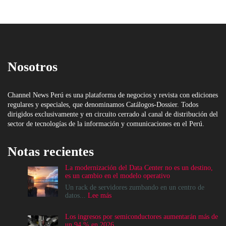
Nosotros
Channel News Perú es una plataforma de negocios y revista con ediciones
regulares y especiales, que denominamos Catálogos-Dossier. Todos
dirigidos exclusivamente y en circuito cerrado al canal de distribución del
sector de tecnologías de la información y comunicaciones en el Perú.
Notas recientes
La modernización del Data Center no es un destino,
es un cambio en el modelo operativo
Un rack de servidores zumbando en un centro de
:
datos...
Lee más
La
modernización
Los ingresos por semiconductores aumentarán más de
del
un 94 % en 2026