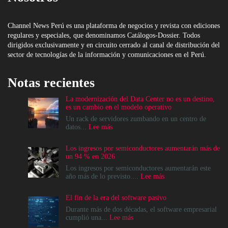
Channel News Perú es una plataforma de negocios y revista con ediciones
regulares y especiales, que denominamos Catálogos-Dossier. Todos
dirigidos exclusivamente y en circuito cerrado al canal de distribución del
sector de tecnologías de la información y comunicaciones en el Perú.
Notas recientes
La modernización del Data Center no es un destino,
es un cambio en el modelo operativo
Un rack de servidores zumbando en un centro de
:
datos...
Lee más
La
modernización
Los ingresos por semiconductores aumentarán más de
del
un 94 % en 2026
Data
Center
Los ingresos por semiconductores aumentarán este
no
:
año más de lo previsto....
Lee más
es
Los
un
ingresos
El fin de la era del software pasivo
destino,
por
es
semiconductores
Durante más de dos décadas, el software empresarial
un
aumentarán
:
cumplió una...
Lee más
cambio
más
El