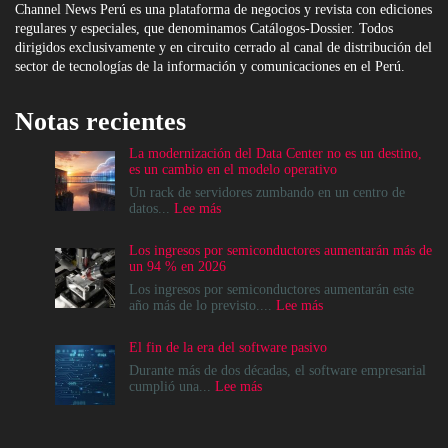
Channel News Perú es una plataforma de negocios y revista con ediciones
regulares y especiales, que denominamos Catálogos-Dossier. Todos
dirigidos exclusivamente y en circuito cerrado al canal de distribución del
sector de tecnologías de la información y comunicaciones en el Perú.
Notas recientes
La modernización del Data Center no es un destino,
es un cambio en el modelo operativo
Un rack de servidores zumbando en un centro de
:
datos...
Lee más
La
modernización
Los ingresos por semiconductores aumentarán más de
del
un 94 % en 2026
Data
Center
Los ingresos por semiconductores aumentarán este
no
:
año más de lo previsto....
Lee más
es
Los
un
ingresos
El fin de la era del software pasivo
destino,
por
es
semiconductores
Durante más de dos décadas, el software empresarial
un
aumentarán
:
cumplió una...
Lee más
cambio
más
El
en
de
fin
el
un
de
modelo