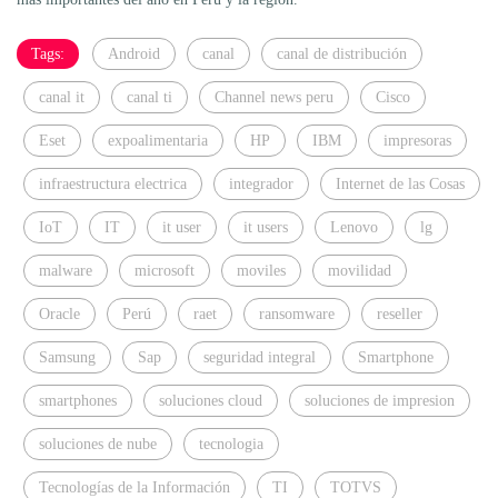
Tags:
Android
canal
canal de distribución
canal it
canal ti
Channel news peru
Cisco
Eset
expoalimentaria
HP
IBM
impresoras
infraestructura electrica
integrador
Internet de las Cosas
IoT
IT
it user
it users
Lenovo
lg
malware
microsoft
moviles
movilidad
Oracle
Perú
raet
ransomware
reseller
Samsung
Sap
seguridad integral
Smartphone
smartphones
soluciones cloud
soluciones de impresion
soluciones de nube
tecnologia
Tecnologías de la Información
TI
TOTVS