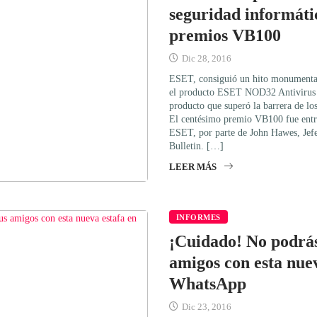
seguridad informáti
premios VB100
Dic 28, 2016
ESET, consiguió un hito monumental 
el producto ESET NOD32 Antivirus s
producto que superó la barrera de l
El centésimo premio VB100 fue ent
ESET, por parte de John Hawes, Jefe
Bulletin. […]
LEER MÁS
INFORMES
¡Cuidado! No podrás
amigos con esta nuev
WhatsApp
Dic 23, 2016