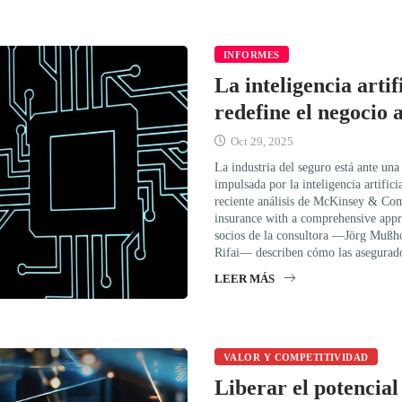
INFORMES
La inteligencia artif
redefine el negocio
Oct 29, 2025
La industria del seguro está ante un
impulsada por la inteligencia artifici
reciente análisis de McKinsey & Co
insurance with a comprehensive appro
socios de la consultora —Jörg Mußh
Rifai— describen cómo las asegurad
LEER MÁS
VALOR Y COMPETITIVIDAD
Liberar el potencial