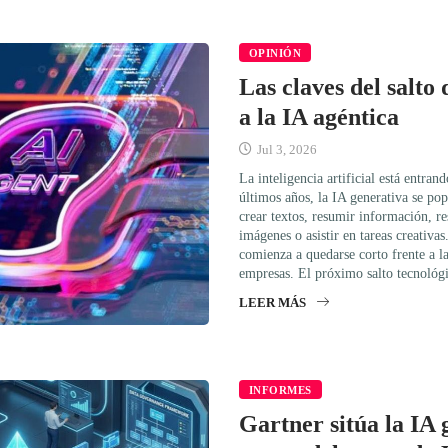
OPINIÓN
Las claves del salto 
a la IA agéntica
Jul 3, 2026
La inteligencia artificial está entra
últimos años, la IA generativa se po
crear textos, resumir información, r
imágenes o asistir en tareas creativ
comienza a quedarse corto frente a l
empresas. El próximo salto tecnoló
LEER MÁS
INFORMES
Gartner sitúa la IA