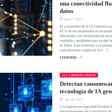
una conectividad flu
datos
Sep 11, 2025
El crecimiento de la IA Generativa pr
82 % de los encuestados en un estudi
dificultades con limitaciones de anc
confiable y problemas para escalar l
de Datos. Esta evolución y el pano
contradictorias complican las […]
LEER MÁS
IA Y CIBERSEGURIDAD
Detectan ransomwar
tecnología de IA gen
Ago 28, 2025
Los expertos en seguridad llevaban t
aprovechamiento de la tecnología de i