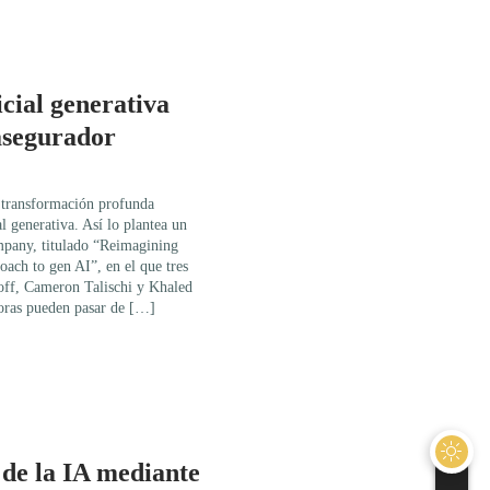
icial generativa
 asegurador
a transformación profunda
al generativa. Así lo plantea un
mpany, titulado “Reimagining
ach to gen AI”, en el que tres
off, Cameron Talischi y Khaled
oras pueden pasar de […]
 de la IA mediante