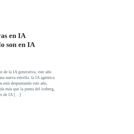
as en IA
lo son en IA
ón de la IA generativa, este año
na nueva estrella: la IA agéntica.
ás está despuntando este año,
da más que la punta del iceberg,
tes de IA […]