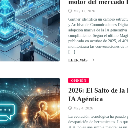
motor del mercad
May 12, 2026
Gartner identifica un cambio estruc
y Archivo de Comunicaciones Digita
adopción masiva de la IA generativa
cumplimiento. Según el último Magic
publicado en octubre de 2025, el 40
monitorizará las conversaciones de 
[…]
LEER MÁS
OPINIÓN
2026: El Salto de la
IA Agéntica
May 4, 2026
La evolución tecnológica ha pasado p
desaparición de herramientas. Lo qu
2026 no es una simple mejora: es u