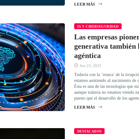
LEER MÁS
IA Y CIBERSEGURIDAD
Las empresas pioner
generativa también 
agéntica
Jun 23, 2025
Todavía con la ‘resaca’ de la irrupci
estamos asistiendo al nacimiento de u
Ésta es una de las tecnologías que m
aunque todavía no estamos viendo na
puesto que el desarrollo de los agen
LEER MÁS
DESTACADOS