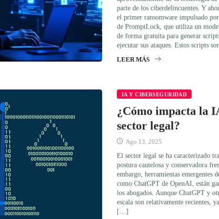
parte de los ciberdelincuentes. Y ahor
el primer ransomware impulsado por 
de PromptLock, que utiliza un model
de forma gratuita para generar script
ejecutar sus ataques. Estos scripts s
LEER MÁS
IA Y CIBERSEGURIDAD
¿Cómo impacta la IA
sector legal?
Ago 13, 2025
El sector legal se ha caracterizado t
postura cautelosa y conservadora fren
embargo, herramientas emergentes de i
como ChatGPT de OpenAI, están gana
los abogados. Aunque ChatGPT y otr
escala son relativamente recientes, 
[…]