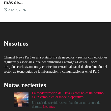
más de...
Ago 7, 2026
Nosotros
Channel News Perú es una plataforma de negocios y revista con ediciones
regulares y especiales, que denominamos Catálogos-Dossier. Todos
dirigidos exclusivamente y en circuito cerrado al canal de distribución del
sector de tecnologías de la información y comunicaciones en el Perú.
Notas recientes
La modernización del Data Center no es un destino,
es un cambio en el modelo operativo
Un rack de servidores zumbando en un centro de
:
datos...
Lee más
La