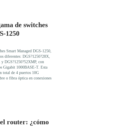
gama de switches
S-1250
itches Smart Managed DGS-1250,
los diferentes: DGS?1250?28X,
 y DGS?1250?52XMP, con
tos Gigabit 1000BASE-T. Esta
un total de 4 puertos 10G
bre o fibra óptica en conexiones
 el router: ¿cómo