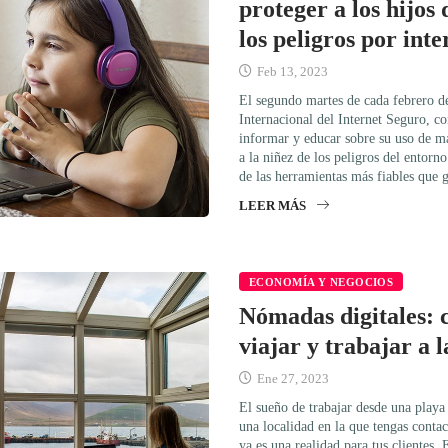
proteger a los hijos 
los peligros por inte
Feb 13, 2023
El segundo martes de cada febrero de
Internacional del Internet Seguro, co
informar y educar sobre su uso de m
a la niñez de los peligros del entorno
de las herramientas más fiables que 
LEER MÁS
ECONOMÍA Y NEGOCIOS
Nómadas digitales: 
viajar y trabajar a l
Ene 27, 2023
El sueño de trabajar desde una playa
una localidad en la que tengas conta
ya es una realidad para tus clientes.