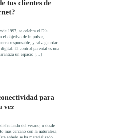
de tus clientes de
rnet?
sde 1997, se celebra el Día
n el objetivo de impulsar,
anera responsable, y salvaguardar
 digital. El control parental es una
garantiza un espacio […]
conectividad para
a vez
 disfrutando del verano, o desde
cto más cercano con la naturaleza,
 Este anhelo se ha materializado