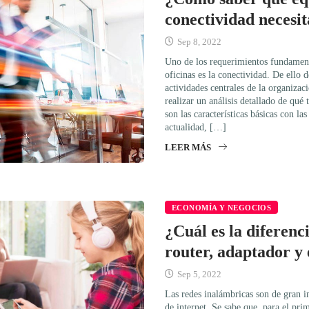
conectividad necesi
Sep 8, 2022
Uno de los requerimientos fundament
oficinas es la conectividad. De ello
actividades centrales de la organizac
realizar un análisis detallado de qué 
son las características básicas con la
actualidad, […]
LEER MÁS
ECONOMÍA Y NEGOCIOS
¿Cuál es la diferen
router, adaptador y
Sep 5, 2022
Las redes inalámbricas son de gran i
de internet. Se sabe que, para el pri