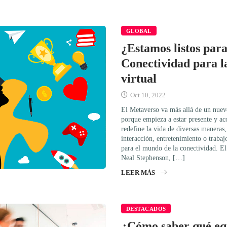
GLOBAL
¿Estamos listos par
Conectividad para l
virtual
Oct 10, 2022
El Metaverso va más allá de un nuevo
porque empieza a estar presente y ac
redefine la vida de diversas manera
interacción, entretenimiento o traba
para el mundo de la conectividad. E
Neal Stephenson, […]
LEER MÁS
DESTACADOS
¿Cómo saber qué eq