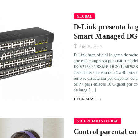
GLOBAL
D-Link presenta la 
Smart Managed DG
Ago 30, 2024
D-Link hace oficial la gama de sw
que está compuesta por cuatro mode
DGS?1250?28XMP, DGS?1250?52X
densidades que van de 24 a 48 puer
serie se caracteriza por disponer de 
SFP+ para enlaces 10 Gigabit por co
de larga […]
LEER MÁS
SEGURIDAD INTEGRAL
Control parental en