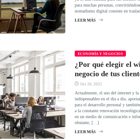
para muchas personas, convirtiéndose
nomadismo digital consiste en trasla
LEER MÁS
ECONOMÍA Y NEGOCIOS
¿Por qué elegir el wi
negocio de tus clien
Oct 26, 2022
Actualmente, el uso del internet y la
indispensables en el día a día, aport
para el desarrollo personal y tambié
a la constante renovación tecnológica
en un medio de comunicación e info
obstante, […]
LEER MÁS