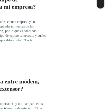
ta mi empresa?
ales en una empresa y sus
 dependerán muchas de las
ión, por lo que es adecuado
tipo de equipo se necesita y cuáles
s que debe contar. “En la
cia entre módem,
 extensor?
mportancia y utilidad para el uso
mer trimestre de este año, 73 de