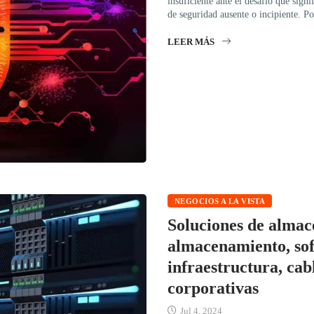
insuficiente ante el desafío que signi
de seguridad ausente o incipiente. Po
LEER MÁS
NEGOCIOS A LA VISTA
Soluciones de almac
almacenamiento, sof
infraestructura, cab
corporativas
Jul 4, 2024