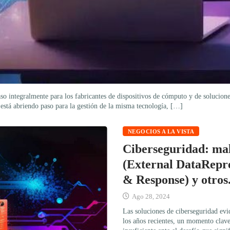
so integralmente para los fabricantes de dispositivos de cómputo y de solucion
e está abriendo paso para la gestión de la misma tecnología, […]
NEGOCIOS A LA VISTA
Ciberseguridad: mal
(External DataRepre
& Response) y otros
Ago 28, 2024
Las soluciones de ciberseguridad evi
los años recientes, un momento clave