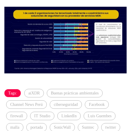
Tags:
aiXDR
Buenas prácticas ambientales
Channel News Perú
ciberseguridad
Facebook
firewall
IT Studio
LinkedIn
Luis Guembes
malla
portada
SonicWall
Sumtec
twitter