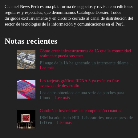
Channel News Perú es una plataforma de negocios y revista con ediciones
regulares y especiales, que denominamos Catálogos-Dossier. Todos
dirigidos exclusivamente y en circuito cerrado al canal de distribución del
sector de tecnologías de la información y comunicaciones en el Perú.
Notas recientes
Cómo crear infraestructuras de IA que la comunidad
realmente pueda sostener
El auge de la IA ha generado un interesante dilema...
:
Lee más
Cómo
crear
Las tarjetas gráficas RDNA 5 ya están en fase
infraestructuras
avanzada de desarrollo
de
IA
Los datos obtenidos de una serie de parches para
que
:
Linux...
Lee más
la
Las
comunidad
tarjetas
Continúan inversiones en computación cuántica
realmente
gráficas
pueda
RDNA
IBM ha adquirido HRL Laboratories, una empresa de
sostener
5
:
I+D en...
Lee más
ya
Continúan
están
inversiones
en
en