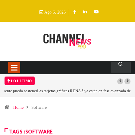
Ago 6, 2026
LO ÚLTIMO
Las tarjetas gráficas RDNA 5 ya están en fase avanzada de desarrollo
Home
Software
TAGS :SOFTWARE