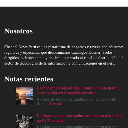
Nosotros
Channel News Perú es una plataforma de negocios y revista con ediciones
regulares y especiales, que denominamos Catálogos-Dossier. Todos
dirigidos exclusivamente y en circuito cerrado al canal de distribución del
sector de tecnologías de la información y comunicaciones en el Perú.
Notas recientes
La modernización del Data Center no es un destino,
es un cambio en el modelo operativo
Un rack de servidores zumbando en un centro de
:
datos...
Lee más
La
modernización
Los ingresos por semiconductores aumentarán más de
del
un 94 % en 2026
Data
Center
Los ingresos por semiconductores aumentarán este