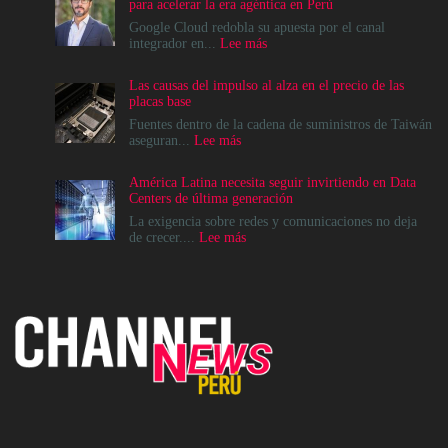
para acelerar la era agéntica en Perú
Google Cloud redobla su apuesta por el canal
:
integrador en...
Lee más
Google
Cloud
Las causas del impulso al alza en el precio de las
apuesta
placas base
por
el
Fuentes dentro de la cadena de suministros de Taiwán
ecosistema
:
aseguran...
Lee más
de
Las
Canales
causas
América Latina necesita seguir invirtiendo en Data
para
del
Centers de última generación
acelerar
impulso
la
al
La exigencia sobre redes y comunicaciones no deja
era
alza
:
de crecer....
Lee más
agéntica
en
América
en
el
Latina
Perú
precio
necesita
de
seguir
las
invirtiendo
placas
en
base
Data
Centers
de
última
generación