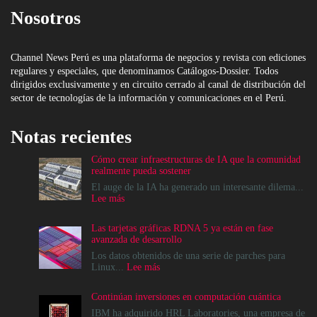
Nosotros
Channel News Perú es una plataforma de negocios y revista con ediciones
regulares y especiales, que denominamos Catálogos-Dossier. Todos
dirigidos exclusivamente y en circuito cerrado al canal de distribución del
sector de tecnologías de la información y comunicaciones en el Perú.
Notas recientes
Cómo crear infraestructuras de IA que la comunidad
realmente pueda sostener
El auge de la IA ha generado un interesante dilema...
:
Lee más
Cómo
crear
Las tarjetas gráficas RDNA 5 ya están en fase
infraestructuras
avanzada de desarrollo
de
IA
Los datos obtenidos de una serie de parches para
que
:
Linux...
Lee más
la
Las
comunidad
tarjetas
Continúan inversiones en computación cuántica
realmente
gráficas
pueda
RDNA
IBM ha adquirido HRL Laboratories, una empresa de