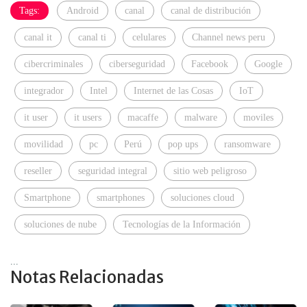
Tags:
Android
canal
canal de distribución
canal it
canal ti
celulares
Channel news peru
cibercriminales
ciberseguridad
Facebook
Google
integrador
Intel
Internet de las Cosas
IoT
it user
it users
macaffe
malware
moviles
movilidad
pc
Perú
pop ups
ransomware
reseller
seguridad integral
sitio web peligroso
Smartphone
smartphones
soluciones cloud
soluciones de nube
Tecnologías de la Información
...
Notas Relacionadas