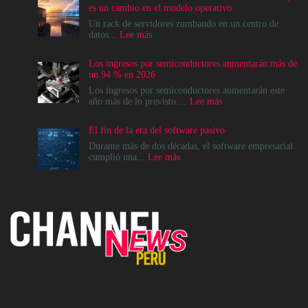
es un cambio en el modelo operativo
Un rack de servidores zumbando en un centro de
:
datos...
Lee más
La
modernización
Los ingresos por semiconductores aumentarán más de
del
un 94 % en 2026
Data
Center
Los ingresos por semiconductores aumentarán este
no
:
año más de lo previsto....
Lee más
es
Los
un
ingresos
El fin de la era del software pasivo
destino,
por
es
semiconductores
Durante más de dos décadas, el software empresarial
un
aumentarán
:
cumplió una...
Lee más
cambio
más
El
en
de
fin
el
un
de
modelo
94
la
operativo
%
era
en
del
2026
software
pasivo