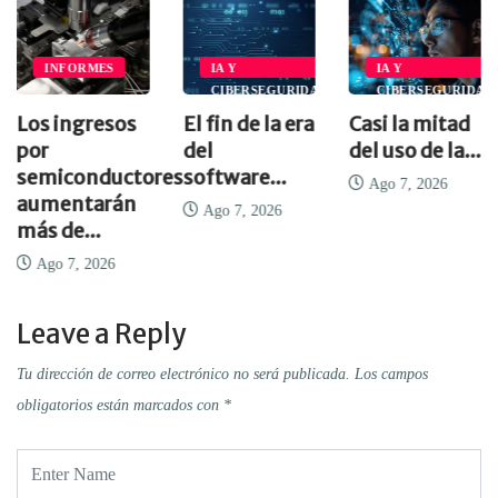
A
INFORMES
IA Y
IA Y
D
CIBERSEGURIDAD
CIBERSEGURIDAD
Los ingresos
El fin de la era
Casi la mitad
por
del
del uso de la...
semiconductores
software...
Ago 7, 2026
aumentarán
Ago 7, 2026
más de...
Ago 7, 2026
Leave a Reply
Tu dirección de correo electrónico no será publicada.
Los campos
obligatorios están marcados con
*