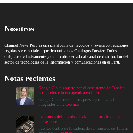
Nosotros
Channel News Perú es una plataforma de negocios y revista con ediciones
regulares y especiales, que denominamos Catálogos-Dossier. Todos
dirigidos exclusivamente y en circuito cerrado al canal de distribución del
sector de tecnologías de la información y comunicaciones en el Perú.
Notas recientes
Google Cloud apuesta por el ecosistema de Canales
para acelerar la era agéntica en Perú
Google Cloud redobla su apuesta por el canal
:
integrador en...
Lee más
Google
Cloud
Las causas del impulso al alza en el precio de las
apuesta
placas base
por
el
Fuentes dentro de la cadena de suministros de Taiwán
ecosistema
: