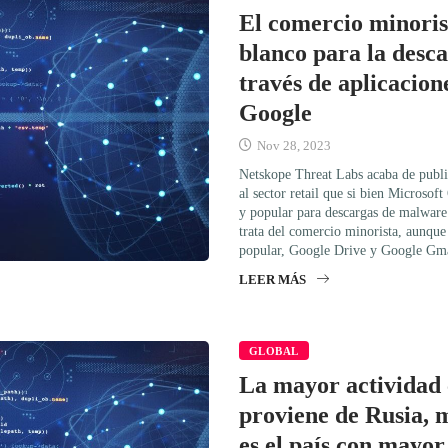
El comercio minoris
blanco para la desc
través de aplicacion
Google
Nov 28, 2023
Netskope Threat Labs acaba de publi
al sector retail que si bien Microsof
y popular para descargas de malware 
trata del comercio minorista, aunque
popular, Google Drive y Google Gm
LEER MÁS
GLOBAL
La mayor actividad 
proviene de Rusia, 
es el país con mayo