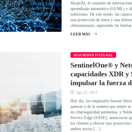
SkopeAI, el conjunto de innovaciones 
aprendizaje automático (IA/ML) y dis
soluciones. De este modo, las capaci
una protección de datos y una defensa
ciberamenazas, superando las limita
LEER MÁS
SEGURIDAD INTEGRAL
SentinelOne® y Net
capacidades XDR y
impulsar la fuerza 
Ago 22, 2023
Hoy día, los empleados buscan libert
quieran y de la manera que mejor se
en ciberseguridad autónoma, y Netsk
Service Edge (SASE), anunciaron que
los clientes a ofrecer una protecció
ambos socios […]