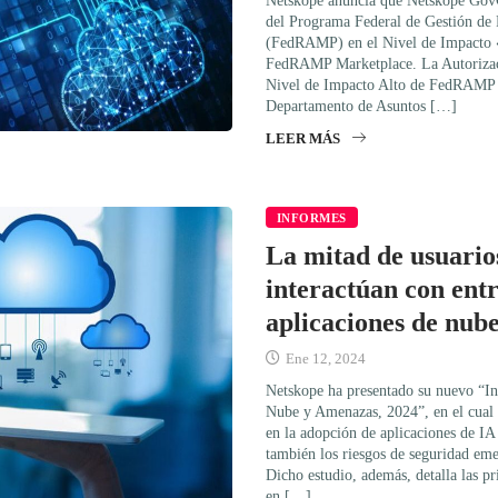
Netskope anuncia que Netskope GovC
del Programa Federal de Gestión de 
(FedRAMP) en el Nivel de Impacto «
FedRAMP Marketplace. La Autorizac
Nivel de Impacto Alto de FedRAMP fu
Departamento de Asuntos […]
LEER MÁS
INFORMES
La mitad de usuario
interactúan con entr
aplicaciones de nube
Ene 12, 2024
Netskope ha presentado su nuevo “I
Nube y Amenazas, 2024”, en el cual 
en la adopción de aplicaciones de IA
también los riesgos de seguridad eme
Dicho estudio, además, detalla las pr
en […]