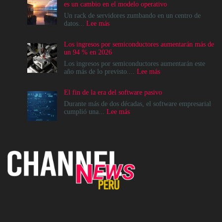
es un cambio en el modelo operativo
Un rack de servidores zumbando en un centro de
:
datos...
Lee más
La
modernización
Los ingresos por semiconductores aumentarán más de
del
un 94 % en 2026
Data
Center
Los ingresos por semiconductores aumentarán este
no
:
año más de lo previsto....
Lee más
es
Los
un
ingresos
El fin de la era del software pasivo
destino,
por
es
semiconductores
Durante más de dos décadas, el software empresarial
un
aumentarán
:
cumplió una...
Lee más
cambio
más
El
en
de
fin
el
un
de
modelo
94
la
operativo
%
era
en
del
2026
software
pasivo