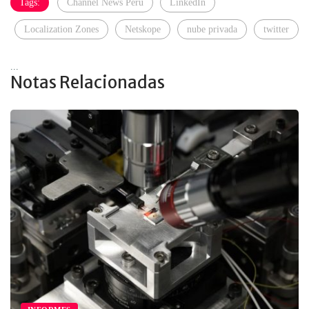
Tags:
Channel News Perú
LinkedIn
Localization Zones
Netskope
nube privada
twitter
...
Notas Relacionadas