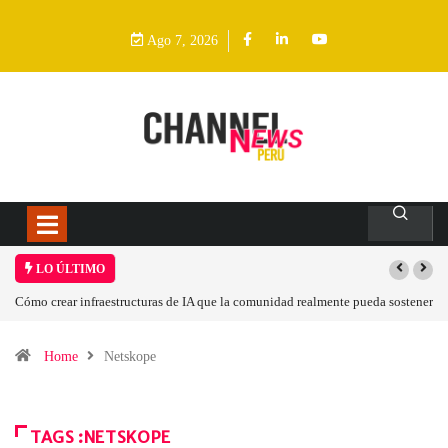
Ago 7, 2026
LO ÚLTIMO
Las tarjetas gráficas RDNA 5 ya están en fase avanzada de desarrollo
Home
Netskope
TAGS :NETSKOPE