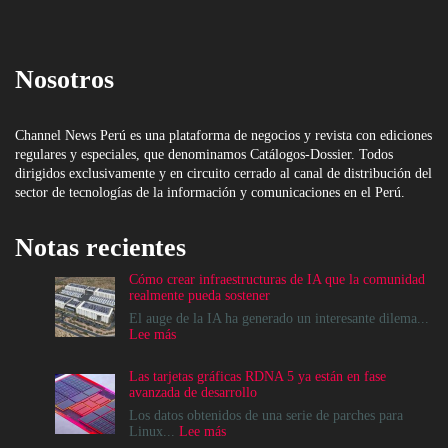
Nosotros
Channel News Perú es una plataforma de negocios y revista con ediciones
regulares y especiales, que denominamos Catálogos-Dossier. Todos
dirigidos exclusivamente y en circuito cerrado al canal de distribución del
sector de tecnologías de la información y comunicaciones en el Perú.
Notas recientes
Cómo crear infraestructuras de IA que la comunidad
realmente pueda sostener
El auge de la IA ha generado un interesante dilema...
:
Lee más
Cómo
crear
Las tarjetas gráficas RDNA 5 ya están en fase
infraestructuras
avanzada de desarrollo
de
IA
Los datos obtenidos de una serie de parches para
que
:
Linux...
Lee más
la
Las