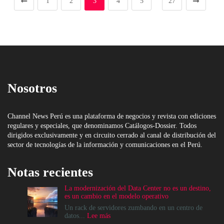
1
2
3
4
5
27
Nosotros
Channel News Perú es una plataforma de negocios y revista con ediciones
regulares y especiales, que denominamos Catálogos-Dossier. Todos
dirigidos exclusivamente y en circuito cerrado al canal de distribución del
sector de tecnologías de la información y comunicaciones en el Perú.
Notas recientes
La modernización del Data Center no es un destino,
es un cambio en el modelo operativo
Un rack de servidores zumbando en un centro de
:
datos...
Lee más
La