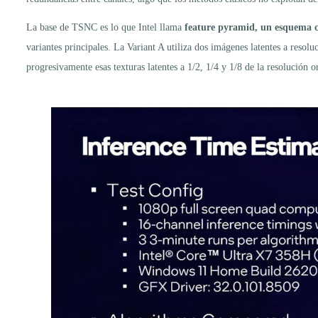
La base de TSNC es lo que Intel llama
feature pyramid, un esquema c
variantes principales. La Variant A utiliza dos imágenes latentes a reso
progresivamente esas texturas latentes a 1/2, 1/4 y 1/8 de la resolución 