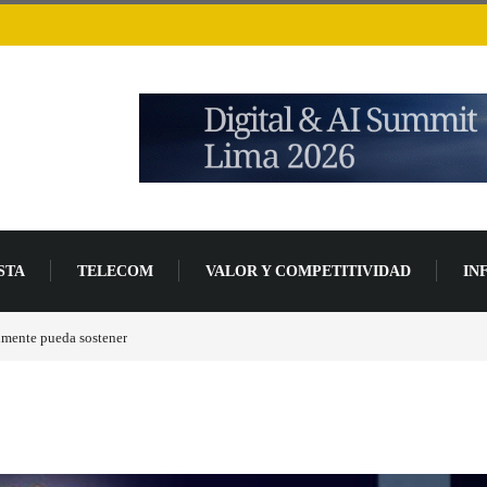
STA
TELECOM
VALOR Y COMPETITIVIDAD
IN
lmente pueda sostener
Las tarjetas gráficas RDNA 5 ya están en fase avanzada de des