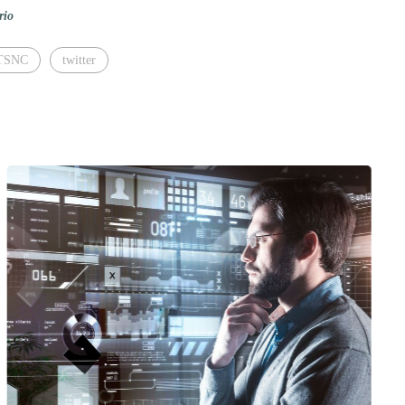
rio
TSNC
twitter