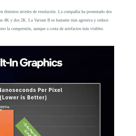
en distintos niveles de resolución. La compañía ha presentado dos
pas 4K y dos 2K. La Variant B es bastante más agresiva y reduce
ximo la compresión, aunque a costa de artefactos más visibles.