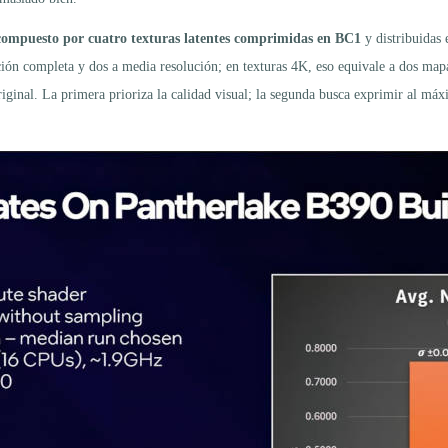
ompuesto por cuatro texturas latentes comprimidas en BC1
y distribuidas 
lución completa y dos a media resolución; en texturas 4K, eso equivale a dos ma
original. La primera prioriza la calidad visual; la segunda busca exprimir al má