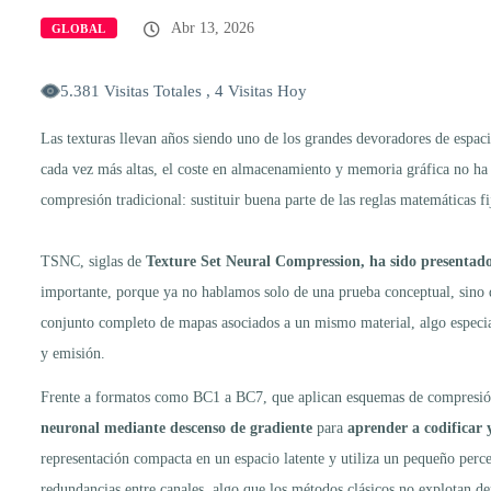
Abr 13, 2026
GLOBAL
5.381 Visitas Totales , 4 Visitas Hoy
Las texturas llevan años siendo uno de los grandes devoradores de esp
cada vez más altas, el coste en almacenamiento y memoria gráfica no ha
compresión tradicional: sustituir buena parte de las reglas matemáticas 
TSNC, siglas de
Texture Set Neural Compression, ha sido presentad
importante, porque ya no hablamos solo de una prueba conceptual, sino
conjunto completo de mapas asociados a un mismo material, algo especial
y emisión.
Frente a formatos como BC1 a BC7, que aplican esquemas de compresión
neuronal mediante descenso de gradiente
para
aprender a codificar 
representación compacta en un espacio latente y utiliza un pequeño perc
redundancias entre canales, algo que los métodos clásicos no explotan d