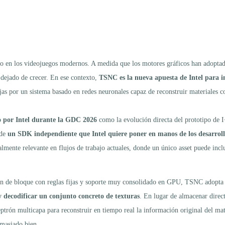
acio en los videojuegos modernos. A medida que los motores gráficos han adop
 dejado de crecer. En ese contexto,
TSNC es la nueva apuesta de Intel para i
fijas por un sistema basado en redes neuronales capaz de reconstruir materiales 
o por Intel durante la GDC 2026
como la evolución directa del prototipo de 
 de
un SDK independiente que Intel quiere poner en manos de los desarrol
mente relevante en flujos de trabajo actuales, donde un único asset puede incl
 de bloque con reglas fijas y soporte muy consolidado en GPU, TSNC adopta 
y decodificar un conjunto concreto de texturas
. En lugar de almacenar dire
eptrón multicapa para reconstruir en tiempo real la información original del ma
emasiado bien.