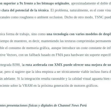
 superior a 9x frente a los bitmaps originales
, aproximadamente el doble de
 clara del potencial de la técnica
. El problema, naturalmente, es el coste vis
n canales como roughness o ambient occlusion. Dicho de otro modo, TSNC puede
nica forma de trabajo, sino como
una tecnología con varios modelos de despl
en tiempo de muestreo, es decir, manteniendo las texturas comprimidas permane
ble el consumo de memoria gráfica, aunque introduce un coste constante de infe
ive Vectors, con un fallback basado en FMA para hardware sin soporte específ
ntegrada B390, l
a ruta acelerada con XMX puede ofrecer una mejora de una
, pero sí sugiere que la idea empieza a ser técnicamente viable incluso fuera
ás adelante. Si la integración resulta razonable y la calidad visual aguanta bi
 creciente sobre la VRAM en la próxima generación de motores gráficos.
tes presentaciones físicas y digitales de Channel News Perú