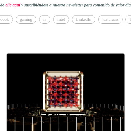
endo
clic aquí
y suscribiéndote a nuestro newsletter para contenido de valor dia
ebook
gaming
ia
Intel
LinkedIn
texturaass