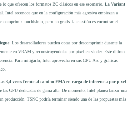
 lo que ofrecen los formatos BC clásicos en ese escenario.
La Variant
ual. Intel reconoce que en la configuración más agresiva empiezan a
 comprimir muchísimo, pero no gratis: la cuestión es encontrar el
iegue
. Los desarrolladores pueden optar por descomprimir durante la
ntemente en VRAM y reconstruyéndolas por píxel en shader. Este último
rencia. Para mitigarlo, Intel aprovecha en sus GPU Arc y gráficas
ico.
s 3,4 veces frente al camino FMA en carga de inferencia por píxel
 de las GPU dedicadas de gama alta. De momento, Intel planea lanzar una
en en producción, TSNC podría terminar siendo una de las propuestas más