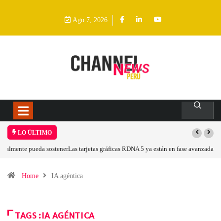
Ago 7, 2026
LO ÚLTIMO
Las tarjetas gráficas RDNA 5 ya están en fase avanzada de desarrollo
Home
IA agéntica
TAGS :IA AGÉNTICA