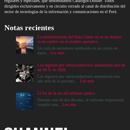
regulares y especiales, que denominamos Catálogos-Dossier. Todos
dirigidos exclusivamente y en circuito cerrado al canal de distribución del
sector de tecnologías de la información y comunicaciones en el Perú.
Notas recientes
La modernización del Data Center no es un destino,
es un cambio en el modelo operativo
Un rack de servidores zumbando en un centro de
:
datos...
Lee más
La
modernización
Los ingresos por semiconductores aumentarán más de
del
un 94 % en 2026
Data
Center
Los ingresos por semiconductores aumentarán este
no
:
año más de lo previsto....
Lee más
es
Los
un
ingresos
El fin de la era del software pasivo
destino,
por
es
semiconductores
Durante más de dos décadas, el software empresarial
un
aumentarán
:
cumplió una...
Lee más
cambio
más
El
en
de
fin
el
un
de
modelo
94
la
operativo
%
era