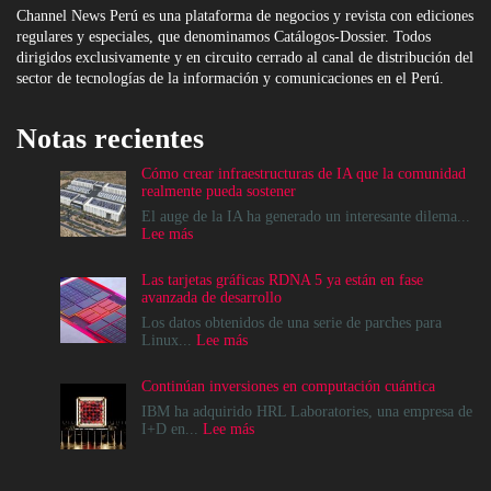
Channel News Perú es una plataforma de negocios y revista con ediciones
regulares y especiales, que denominamos Catálogos-Dossier. Todos
dirigidos exclusivamente y en circuito cerrado al canal de distribución del
sector de tecnologías de la información y comunicaciones en el Perú.
Notas recientes
Cómo crear infraestructuras de IA que la comunidad
realmente pueda sostener
El auge de la IA ha generado un interesante dilema...
:
Lee más
Cómo
crear
Las tarjetas gráficas RDNA 5 ya están en fase
infraestructuras
avanzada de desarrollo
de
IA
Los datos obtenidos de una serie de parches para
que
:
Linux...
Lee más
la
Las
comunidad
tarjetas
Continúan inversiones en computación cuántica
realmente
gráficas
pueda
RDNA
IBM ha adquirido HRL Laboratories, una empresa de
sostener
5
:
I+D en...
Lee más
ya
Continúan
están
inversiones
en
en