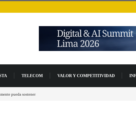
STA
TELECOM
VALOR Y COMPETITIVIDAD
IN
lmente pueda sostener
Las tarjetas gráficas RDNA 5 ya están en fase avanzada de des