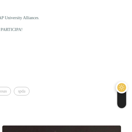
P University Alliances.
a ¡PARTICIPA!
Cosas
spda