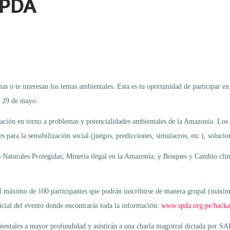
SPDA
mas o te interesan los temas ambientales. Esta es tu oportunidad de participar 
y 29 de mayo.
ción en torno a problemas y potencialidades ambientales de la Amazonía. Los pa
para la sensibilización social (juegos, predicciones, simulacros, etc.), solucion
as Naturales Protegidas; Minería ilegal en la Amazonía; y Bosques y Cambio clim
r el máximo de 100 participantes que podrán inscribirse de manera grupal (máxim
oficial del evento donde encontrarás toda la información:
www.spda.org.pe/hacka
bientales a mayor profundidad y asistirán a una charla magistral dictada por SA