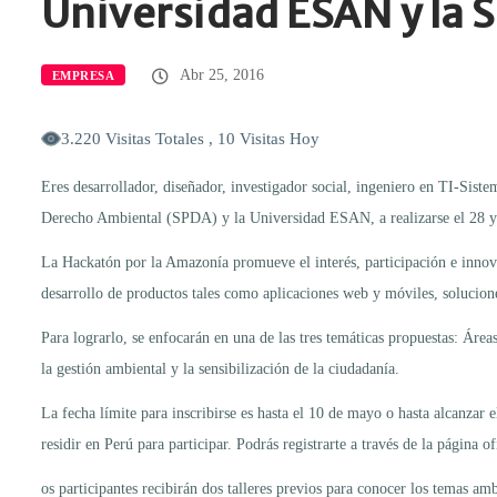
Universidad ESAN y la 
Abr 25, 2016
EMPRESA
3.220 Visitas Totales , 10 Visitas Hoy
Eres desarrollador, diseñador, investigador social, ingeniero en TI-Siste
Derecho Ambiental (SPDA) y la Universidad ESAN, a realizarse el 28 
La Hackatón por la Amazonía promueve el interés, participación e innova
desarrollo de productos tales como aplicaciones web y móviles, soluciones 
Para lograrlo, se enfocarán en una de las tres temáticas propuestas: Áre
la gestión ambiental y la sensibilización de la ciudadanía.
La fecha límite para inscribirse es hasta el 10 de mayo o hasta alcanza
residir en Perú para participar. Podrás registrarte a través de la página 
os participantes recibirán dos talleres previos para conocer los temas am