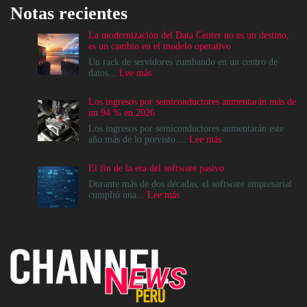
Notas recientes
La modernización del Data Center no es un destino,
es un cambio en el modelo operativo
Un rack de servidores zumbando en un centro de
:
datos...
Lee más
La
modernización
Los ingresos por semiconductores aumentarán más de
del
un 94 % en 2026
Data
Center
Los ingresos por semiconductores aumentarán este
no
:
año más de lo previsto....
Lee más
es
Los
un
ingresos
El fin de la era del software pasivo
destino,
por
es
semiconductores
Durante más de dos décadas, el software empresarial
un
aumentarán
:
cumplió una...
Lee más
cambio
más
El
en
de
fin
el
un
de
modelo
94
la
operativo
%
era
en
del
2026
software
pasivo