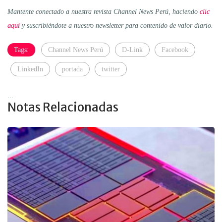
Mantente conectado a nuestra revista Channel News Perú, haciendo
clic
aquí
y suscribiéndote a nuestro newsletter para contenido de valor diario.
Tags:
Channel News Perú
D-Link
Facebook
LinkedIn
portada
twitter
...
Notas Relacionadas