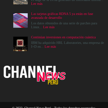
:
Lee más
Cómo
crear
Las tarjetas gráficas RDNA 5 ya están en fase
infraestructuras
avanzada de desarrollo
de
IA
Los datos obtenidos de una serie de parches para
que
:
Linux...
Lee más
la
Las
comunidad
tarjetas
Continúan inversiones en computación cuántica
realmente
gráficas
pueda
RDNA
IBM ha adquirido HRL Laboratories, una empresa de
sostener
5
:
I+D en...
Lee más
ya
Continúan
están
inversiones
en
en
fase
computación
avanzada
cuántica
de
desarrollo