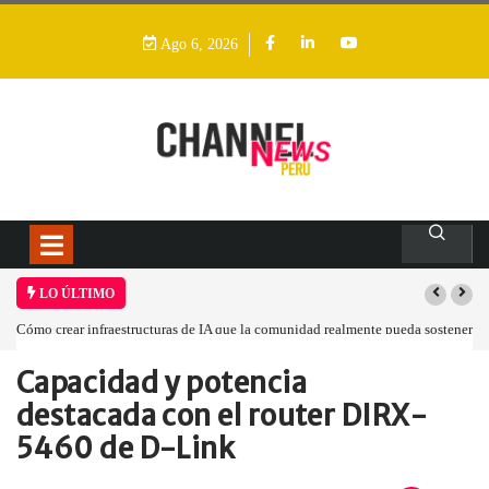
Ago 6, 2026
LO ÚLTIMO
ner
Las tarjetas gráficas RDNA 5 ya están en fase avanzada de desarrollo
Capacidad y potencia
Home
Review
Capacidad y potencia…
destacada con el router DIRX-
5460 de D-Link