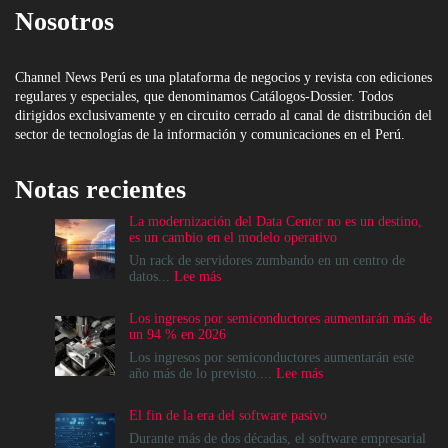
Nosotros
Channel News Perú es una plataforma de negocios y revista con ediciones
regulares y especiales, que denominamos Catálogos-Dossier. Todos
dirigidos exclusivamente y en circuito cerrado al canal de distribución del
sector de tecnologías de la información y comunicaciones en el Perú.
Notas recientes
La modernización del Data Center no es un destino,
es un cambio en el modelo operativo
Un rack de servidores zumbando en un centro de
:
datos...
Lee más
La
modernización
Los ingresos por semiconductores aumentarán más de
del
un 94 % en 2026
Data
Center
Los ingresos por semiconductores aumentarán este
no
:
año más de lo previsto....
Lee más
es
Los
un
ingresos
El fin de la era del software pasivo
destino,
por
es
semiconductores
Durante más de dos décadas, el software empresarial