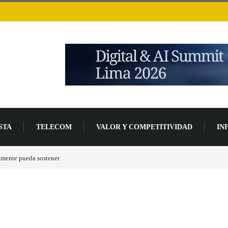
STA
TELECOM
VALOR Y COMPETITIVIDAD
IN
mente pueda sostener
Las tarjetas gráficas RDNA 5 ya están en fase avanzada de desa