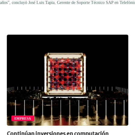
2 años”, concluyó José Luis Tapia, Gerente de Soporte Técnico SAP en Telefóni
EMPRESA
Continúan inversiones en computación