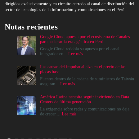
dirigidos exclusivamente y en circuito cerrado al canal de distribución del
sector de tecnologías de la información y comunicaciones en el Perú.
Notas recientes
Google Cloud apuesta por el ecosistema de Canales
para acelerar la era agéntica en Perú
Google Cloud redobla su apuesta por el canal
:
integrador en...
Lee más
Google
Cloud
Las causas del impulso al alza en el precio de las
apuesta
placas base
por
el
Fuentes dentro de la cadena de suministros de Taiwán
ecosistema
:
aseguran...
Lee más
de
Las
Canales
causas
América Latina necesita seguir invirtiendo en Data
para
del
Centers de última generación
acelerar
impulso
la
al
La exigencia sobre redes y comunicaciones no deja
era
alza
:
de crecer....
Lee más
agéntica
en
América
en
el
Latina
Perú
precio
necesita
de
seguir
las
invirtiendo