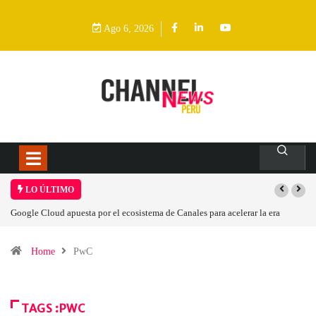
Ago 6, 2026
LO ÚLTIMO
Las causas del impulso al alza en el precio de las placas base
Home
PwC
TAGS :PWC