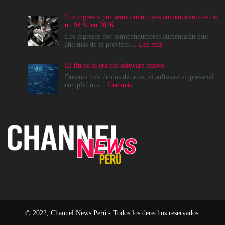
La
modernización
Los ingresos por semiconductores aumentarán más de
del
un 94 % en 2026
Data
Center
Los ingresos por semiconductores aumentarán este
no
:
año más de lo previsto....
Lee más
es
Los
un
ingresos
El fin de la era del software pasivo
destino,
por
es
semiconductores
Durante más de dos décadas, el software empresarial
un
aumentarán
:
cumplió una...
Lee más
cambio
más
El
en
de
fin
el
un
de
modelo
94
la
operativo
%
era
en
del
2026
software
pasivo
© 2022, Channel News Perú - Todos los derechos reservados.