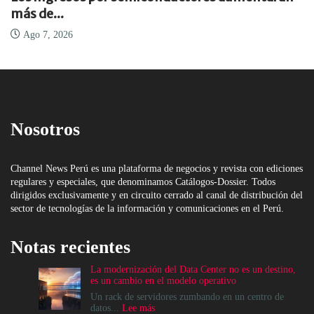
más de...
Ago 7, 2026
Nosotros
Channel News Perú es una plataforma de negocios y revista con ediciones
regulares y especiales, que denominamos Catálogos-Dossier. Todos
dirigidos exclusivamente y en circuito cerrado al canal de distribución del
sector de tecnologías de la información y comunicaciones en el Perú.
Notas recientes
La modernización del Data Center no es un destino,
es un cambio en el modelo operativo
Un rack de servidores zumbando en un centro de
:
datos...
Lee más