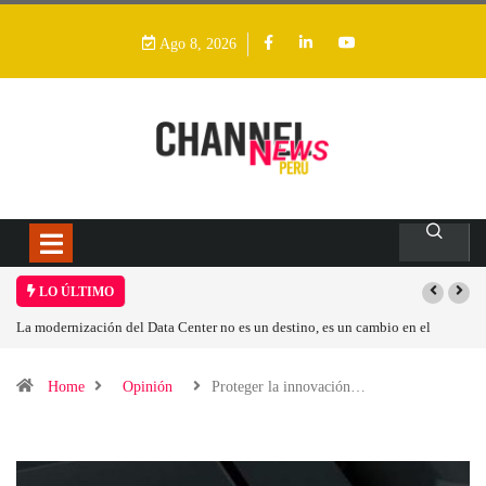
Ago 8, 2026
LO ÚLTIMO
 un cambio en el
Los ingresos por semiconductores aumentarán más de un 9
Home
Opinión
Proteger la innovación…