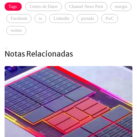
Tags:
Centro de Datos
Channel News Perú
energía
Facebook
ia
LinkedIn
portada
PwC
twitter
...
Notas Relacionadas