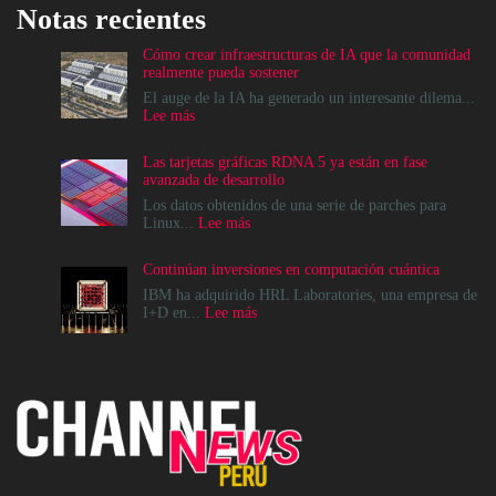
Notas recientes
Cómo crear infraestructuras de IA que la comunidad
realmente pueda sostener
El auge de la IA ha generado un interesante dilema...
:
Lee más
Cómo
crear
Las tarjetas gráficas RDNA 5 ya están en fase
infraestructuras
avanzada de desarrollo
de
IA
Los datos obtenidos de una serie de parches para
que
:
Linux...
Lee más
la
Las
comunidad
tarjetas
Continúan inversiones en computación cuántica
realmente
gráficas
pueda
RDNA
IBM ha adquirido HRL Laboratories, una empresa de
sostener
5
:
I+D en...
Lee más
ya
Continúan
están
inversiones
en
en
fase
computación
avanzada
cuántica
de
desarrollo