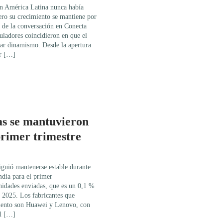
en América Latina nunca había
ero su crecimiento se mantiene por
e de la conversación en Conecta
uladores coincidieron en que el
rar dinamismo. Desde la apertura
er […]
tas se mantuvieron
primer trimestre
iguió mantenerse estable durante
mdia para el primer
nidades enviadas, que es un 0,1 %
 2025. Los fabricantes que
miento son Huawei y Lenovo, con
el […]