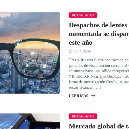
DESTACADOS
Despachos de lentes
aumentada se dispa
este año
Jul 3, 2026
Tras sufrir una fuerte contracción e
pantallas de visualización cercana al 
encamina hacia una sólida recuperac
VR, AR, XR Near Eye Displays – 202
firma de investigación Omdia, se pro
sector alcancen […]
LEER MÁS
DESTACADOS
Mercado global de t