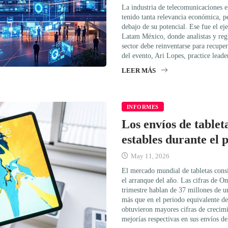
La industria de telecomunicaciones 
tenido tanta relevancia económica, p
debajo de su potencial. Ese fue el ej
Latam México, donde analistas y reg
sector debe reinventarse para recupe
del evento, Ari Lopes, practice lead
LEER MÁS
INFORMES
Los envíos de table
estables durante el 
May 11, 2026
El mercado mundial de tabletas cons
el arranque del año. Las cifras de O
trimestre hablan de 37 millones de u
más que en el periodo equivalente de
obtuvieron mayores cifras de creci
mejorías respectivas en sus envíos d