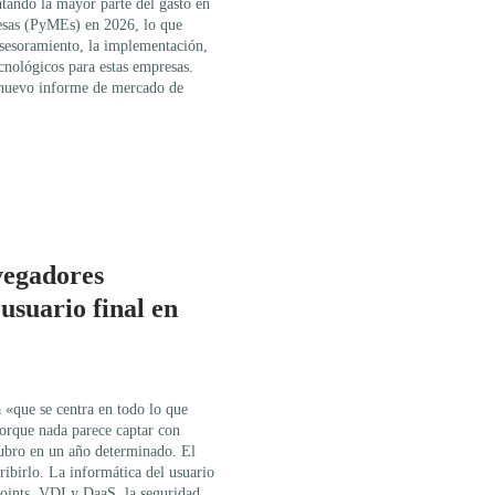
ntando la mayor parte del gasto en
esas (PyMEs) en 2026, lo que
asesoramiento, la implementación,
ecnológicos para estas empresas.
n nuevo informe de mercado de
vegadores
usuario final en
 «que se centra en todo lo que
porque nada parece captar con
cubro en un año determinado. El
cribirlo. La informática del usuario
points, VDI y DaaS, la seguridad