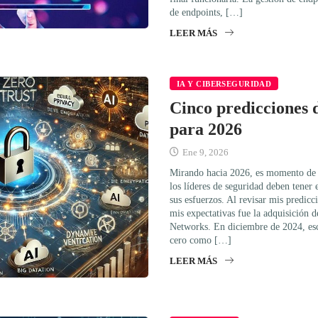
de endpoints, […]
LEER MÁS
IA Y CIBERSEGURIDAD
Cinco predicciones 
para 2026
Ene 9, 2026
Mirando hacia 2026, es momento de 
los líderes de seguridad deben tener 
sus esfuerzos. Al revisar mis predic
mis expectativas fue la adquisición 
Networks. En diciembre de 2024, esc
cero como […]
LEER MÁS