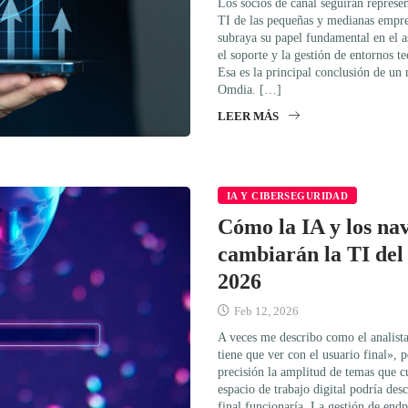
Los socios de canal seguirán represe
TI de las pequeñas y medianas empr
subraya su papel fundamental en el 
el soporte y la gestión de entornos t
Esa es la principal conclusión de u
Omdia. […]
LEER MÁS
IA Y CIBERSEGURIDAD
Cómo la IA y los na
cambiarán la TI del 
2026
Feb 12, 2026
A veces me describo como el analista
tiene que ver con el usuario final», 
precisión la amplitud de temas que 
espacio de trabajo digital podría des
final funcionaría. La gestión de end