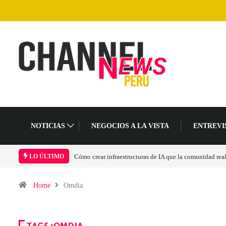
NOTICIAS
NEGOCIOS A LA VISTA
ENTREVI
Las tarjetas gráficas RDNA 5 ya están en fase avanzada 
LO ÚLTIMO
Home
Omdia
TAGS :OMDIA