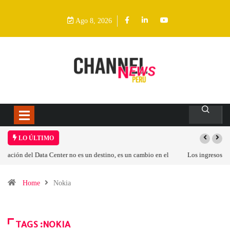
Ago 8, 2026
LO ÚLTIMO
Los ingresos por semiconductores aumentarán más de un 94 % en 2026
Home
Nokia
TAGS :NOKIA