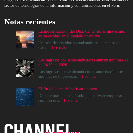
sector de tecnologías de la información y comunicaciones en el Perú.
Notas recientes
La modernización del Data Center no es un destino,
es un cambio en el modelo operativo
Un rack de servidores zumbando en un centro de
:
datos...
Lee más
La
modernización
Los ingresos por semiconductores aumentarán más de
del
un 94 % en 2026
Data
Center
Los ingresos por semiconductores aumentarán este
no
:
año más de lo previsto....
Lee más
es
Los
un
ingresos
El fin de la era del software pasivo
destino,
por
es
semiconductores
Durante más de dos décadas, el software empresarial
un
aumentarán
:
cumplió una...
Lee más
cambio
más
El
en
de
fin
el
un
de
modelo
94
la
operativo
%
era
en
del