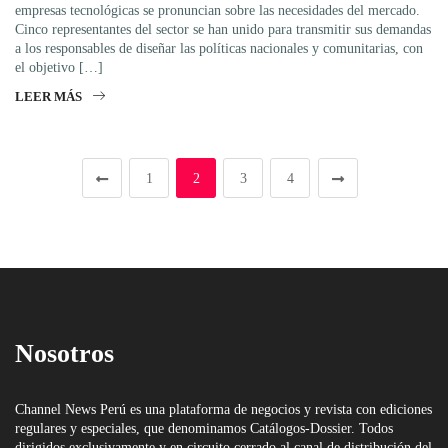
empresas tecnológicas se pronuncian sobre las necesidades del mercado.
Cinco representantes del sector se han unido para transmitir sus demandas
a los responsables de diseñar las políticas nacionales y comunitarias, con
el objetivo […]
LEER MÁS
1
2
3
4
Nosotros
Channel News Perú es una plataforma de negocios y revista con ediciones
regulares y especiales, que denominamos Catálogos-Dossier. Todos
dirigidos exclusivamente y en circuito cerrado al canal de distribución del