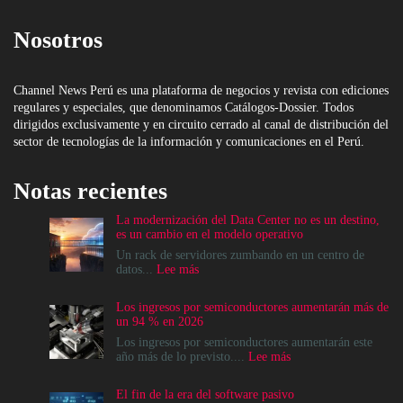
Nosotros
Channel News Perú es una plataforma de negocios y revista con ediciones
regulares y especiales, que denominamos Catálogos-Dossier. Todos
dirigidos exclusivamente y en circuito cerrado al canal de distribución del
sector de tecnologías de la información y comunicaciones en el Perú.
Notas recientes
La modernización del Data Center no es un destino,
es un cambio en el modelo operativo
Un rack de servidores zumbando en un centro de
:
datos...
Lee más
La
modernización
Los ingresos por semiconductores aumentarán más de
del
un 94 % en 2026
Data
Center
Los ingresos por semiconductores aumentarán este
no
:
año más de lo previsto....
Lee más
es
Los
un
ingresos
El fin de la era del software pasivo
destino,
por