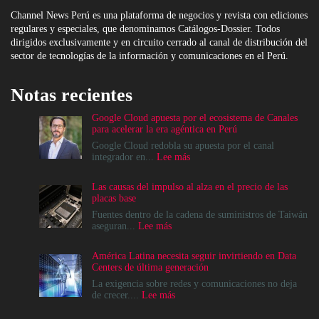
Channel News Perú es una plataforma de negocios y revista con ediciones
regulares y especiales, que denominamos Catálogos-Dossier. Todos
dirigidos exclusivamente y en circuito cerrado al canal de distribución del
sector de tecnologías de la información y comunicaciones en el Perú.
Notas recientes
Google Cloud apuesta por el ecosistema de Canales
para acelerar la era agéntica en Perú
Google Cloud redobla su apuesta por el canal
:
integrador en...
Lee más
Google
Cloud
Las causas del impulso al alza en el precio de las
apuesta
placas base
por
el
Fuentes dentro de la cadena de suministros de Taiwán
ecosistema
:
aseguran...
Lee más
de
Las
Canales
causas
América Latina necesita seguir invirtiendo en Data
para
del
Centers de última generación
acelerar
impulso
la
al
La exigencia sobre redes y comunicaciones no deja
era
alza
:
de crecer....
Lee más
agéntica
en
América
en
el
Latina