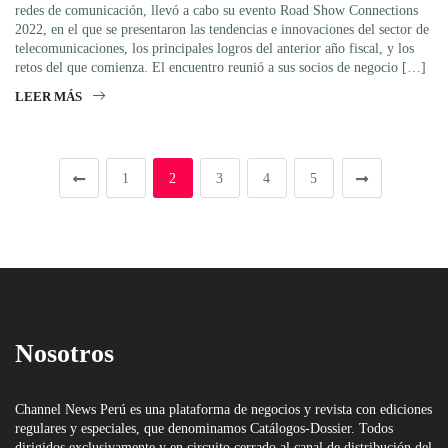
redes de comunicación, llevó a cabo su evento Road Show Connections
2022, en el que se presentaron las tendencias e innovaciones del sector de
telecomunicaciones, los principales logros del anterior año fiscal, y los
retos del que comienza. El encuentro reunió a sus socios de negocio […]
LEER MÁS
1
2
3
4
5
Nosotros
Channel News Perú es una plataforma de negocios y revista con ediciones
regulares y especiales, que denominamos Catálogos-Dossier. Todos
dirigidos exclusivamente y en circuito cerrado al canal de distribución del