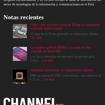
sector de tecnologías de la información y comunicaciones en el Perú.
Notas recientes
Cómo crear infraestructuras de IA que la comunidad
realmente pueda sostener
El auge de la IA ha generado un interesante dilema...
:
Lee más
Cómo
crear
Las tarjetas gráficas RDNA 5 ya están en fase
infraestructuras
avanzada de desarrollo
de
IA
Los datos obtenidos de una serie de parches para
que
:
Linux...
Lee más
la
Las
comunidad
tarjetas
Continúan inversiones en computación cuántica
realmente
gráficas
pueda
RDNA
IBM ha adquirido HRL Laboratories, una empresa de
sostener
5
:
I+D en...
Lee más
ya
Continúan
están
inversiones
en
en
fase
computación
avanzada
cuántica
de