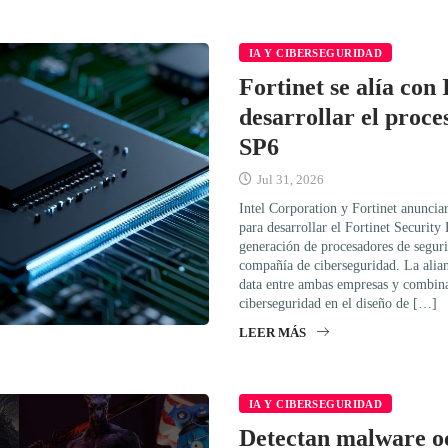
IA Y CIBERSEGURIDAD
Fortinet se alía con 
desarrollar el proc
SP6
Jul 31, 2026
Intel Corporation y Fortinet anuncia
para desarrollar el Fortinet Security
generación de procesadores de segur
compañía de ciberseguridad. La alian
data entre ambas empresas y combina 
ciberseguridad en el diseño de […]
LEER MÁS
IA Y CIBERSEGURIDAD
Detectan malware oc