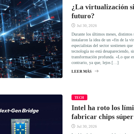
¿La virtualización s
futuro?
Jul 30, 2026
Durante los últimos meses, distintos 
instalaron la idea de un «fin de la v
especialistas del sector sostienen que 
tecnología no está desapareciendo, s
transformación profunda. «Lo que en 
contrario, ya que, lejos […]
LEER MÁS
TECH
Intel ha roto los lí
fabricar chips súpe
Jul 30, 2026