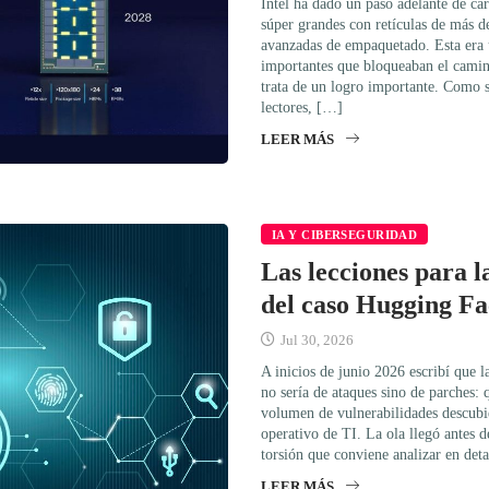
Intel ha dado un paso adelante de car
súper grandes con retículas de más de
avanzadas de empaquetado. Esta era 
importantes que bloqueaban el camino
trata de un logro importante. Como 
lectores, […]
LEER MÁS
IA Y CIBERSEGURIDAD
Las lecciones para l
del caso Hugging Fa
Jul 30, 2026
A inicios de junio 2026 escribí que 
no sería de ataques sino de parches: q
volumen de vulnerabilidades descubi
operativo de TI. La ola llegó antes d
torsión que conviene analizar en det
LEER MÁS