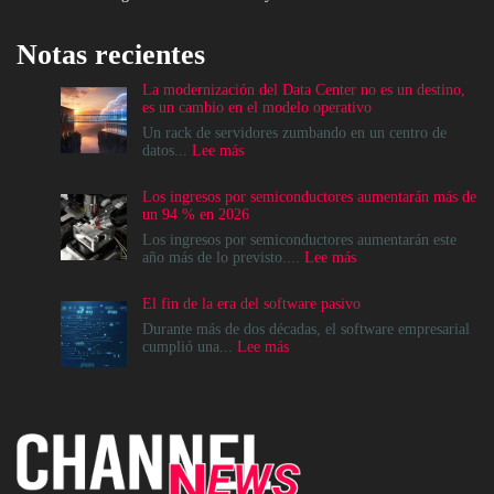
Notas recientes
La modernización del Data Center no es un destino,
es un cambio en el modelo operativo
Un rack de servidores zumbando en un centro de
:
datos...
Lee más
La
modernización
Los ingresos por semiconductores aumentarán más de
del
un 94 % en 2026
Data
Center
Los ingresos por semiconductores aumentarán este
no
:
año más de lo previsto....
Lee más
es
Los
un
ingresos
El fin de la era del software pasivo
destino,
por
es
semiconductores
Durante más de dos décadas, el software empresarial
un
aumentarán
:
cumplió una...
Lee más
cambio
más
El
en
de
fin
el
un
de
modelo
94
la
operativo
%
era
en
del
2026
software
pasivo