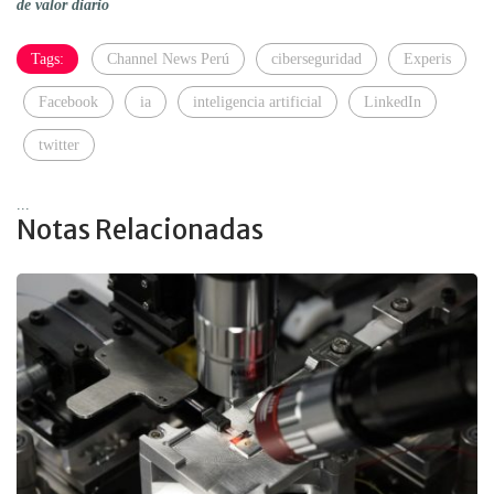
de valor diario
Tags:
Channel News Perú
ciberseguridad
Experis
Facebook
ia
inteligencia artificial
LinkedIn
twitter
...
Notas Relacionadas