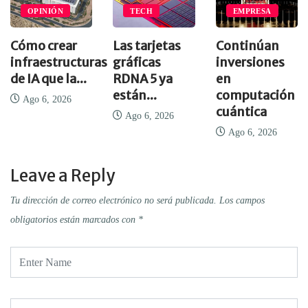
OPINIÓN
TECH
EMPRESA
Cómo crear
Las tarjetas
Continúan
infraestructuras
gráficas
inversiones
de IA que la...
RDNA 5 ya
en
están...
computación
Ago 6, 2026
..
cuántica
Ago 6, 2026
Ago 6, 2026
Leave a Reply
Tu dirección de correo electrónico no será publicada.
Los campos
obligatorios están marcados con
*