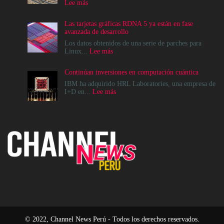
:
Lee más
Cómo
crear
Las tarjetas gráficas RDNA 5 ya están en fase
infraestructuras
avanzada de desarrollo
de
IA
Los datos obtenidos de una serie de parches para
que
:
Linux...
Lee más
la
Las
comunidad
tarjetas
Continúan inversiones en computación cuántica
realmente
gráficas
pueda
RDNA
IBM ha adquirido HRL Laboratories, una empresa de
sostener
5
:
I+D en...
Lee más
ya
Continúan
están
inversiones
en
en
fase
computación
avanzada
cuántica
de
desarrollo
© 2022, Channel News Perú - Todos los derechos reservados.