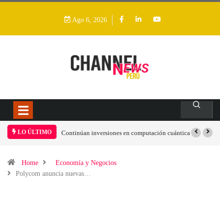
Ago 6, 2026
LO ÚLTIMO
Continúan inversiones en computación cuántica
Advierten s
“obsolescen
TI industria
Home
Economía y Negocios
Polycom anuncia nuevas…