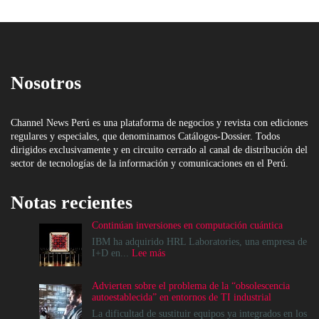
Nosotros
Channel News Perú es una plataforma de negocios y revista con ediciones
regulares y especiales, que denominamos Catálogos-Dossier. Todos
dirigidos exclusivamente y en circuito cerrado al canal de distribución del
sector de tecnologías de la información y comunicaciones en el Perú.
Notas recientes
Continúan inversiones en computación cuántica
IBM ha adquirido HRL Laboratories, una empresa de
:
I+D en...
Lee más
Continúan
inversiones
Advierten sobre el problema de la “obsolescencia
en
autoestablecida” en entornos de TI industrial
computación
cuántica
La dificultad de sustituir equipos ya integrados en los