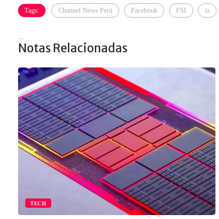
Tags:
Channel News Perú
Facebook
FSI
ia
...
Notas Relacionadas
TECH