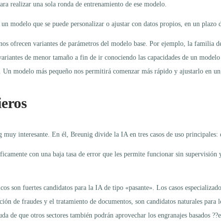
ara realizar una sola ronda de entrenamiento de ese modelo.
 modelo que se puede personalizar o ajustar con datos propios, en un plazo d
nos ofrecen variantes de parámetros del modelo base. Por ejemplo, la familia d
iantes de menor tamaño a fin de ir conociendo las capacidades de un modelo y a
. Un modelo más pequeño nos permitirá comenzar más rápido y ajustarlo en un
ieros
muy interesante. En él, Breunig divide la IA en tres casos de uso principales: 
icamente con una baja tasa de error que les permite funcionar sin supervisión 
ticos son fuertes candidatos para la IA de tipo «pasante». Los casos especializad
ección de fraudes y el tratamiento de documentos, son candidatos naturales para 
y duda de que otros sectores también podrán aprovechar los engranajes basados 