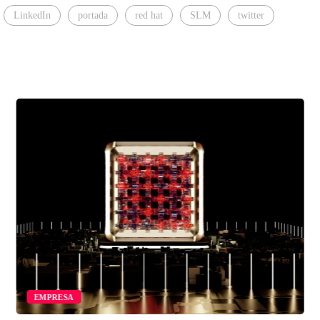
LinkedIn
portada
red hat
SLM
twitter
EMPRESA