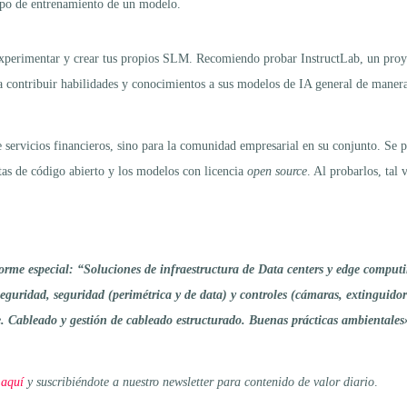
iempo de entrenamiento de un modelo.
a experimentar y crear tus propios SLM. Recomiendo probar InstructLab, un pr
 contribuir habilidades y conocimientos a sus modelos de IA general de manera m
servicios financieros, sino para la comunidad empresarial en su conjunto. Se pu
tas de código abierto y los modelos con licencia
open source
. Al probarlos, tal
rme especial: “Soluciones de infraestructura de Data centers y edge computi
rseguridad, seguridad (perimétrica y de data) y controles (cámaras, extinguidor
e. Cableado y gestión de cableado estructurado. Buenas prácticas ambientale
 aquí
y suscribiéndote a nuestro newsletter para contenido de valor diario
.