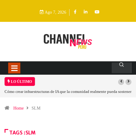
Ago 7, 2026
LO ÚLTIMO
 sostener
Las tarjetas gráficas RDNA 5 ya están en fase avanzada de desarrollo
Home
SLM
TAGS :SLM