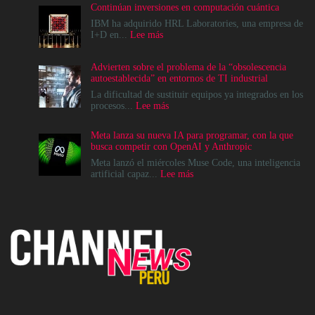
Continúan inversiones en computación cuántica
IBM ha adquirido HRL Laboratories, una empresa de
:
I+D en...
Lee más
Continúan
inversiones
Advierten sobre el problema de la “obsolescencia
en
autoestablecida” en entornos de TI industrial
computación
cuántica
La dificultad de sustituir equipos ya integrados en los
:
procesos...
Lee más
Advierten
sobre
Meta lanza su nueva IA para programar, con la que
el
busca competir con OpenAI y Anthropic
problema
de
Meta lanzó el miércoles Muse Code, una inteligencia
la
:
artificial capaz...
Lee más
“obsolescencia
Meta
autoestablecida”
lanza
en
su
entornos
nueva
de
IA
TI
para
industrial
programar,
con
la
que
busca
competir