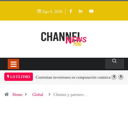
Ago 6, 2026
LO ÚLTIMO
úan inversiones en computación cuántica
Advierten sobre el problema de la
“obsolescencia autoestablecida” en ento
TI industrial
Home
Global
Clientes y partners…