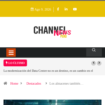
Ago 9, 2026
LO ÚLTIMO
ización del Data Center no es un destino, es un cambio en el
Los ingresos p
perativo
Home
Destacados
Los almacenes también…