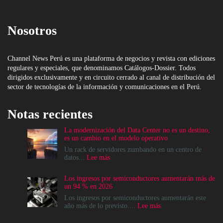
Nosotros
Channel News Perú es una plataforma de negocios y revista con ediciones
regulares y especiales, que denominamos Catálogos-Dossier. Todos
dirigidos exclusivamente y en circuito cerrado al canal de distribución del
sector de tecnologías de la información y comunicaciones en el Perú.
Notas recientes
La modernización del Data Center no es un destino,
es un cambio en el modelo operativo
Un rack de servidores zumbando en un centro de
:
datos...
Lee más
La
modernización
Los ingresos por semiconductores aumentarán más de
del
un 94 % en 2026
Data
Center
Los ingresos por semiconductores aumentarán este
no
:
año más de lo previsto....
Lee más
es
Los
un
ingresos