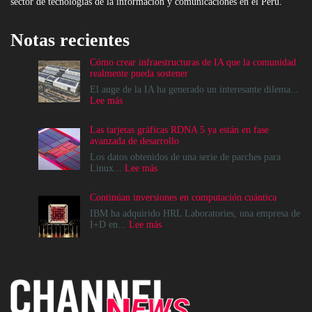
sector de tecnologías de la información y comunicaciones en el Perú.
Notas recientes
Cómo crear infraestructuras de IA que la comunidad
realmente pueda sostener
El auge de la IA ha generado un interesante dilema...
:
Lee más
Cómo
crear
Las tarjetas gráficas RDNA 5 ya están en fase
infraestructuras
avanzada de desarrollo
de
IA
Los datos obtenidos de una serie de parches para
que
:
Linux...
Lee más
la
Las
comunidad
tarjetas
Continúan inversiones en computación cuántica
realmente
gráficas
pueda
RDNA
IBM ha adquirido HRL Laboratories, una empresa de
sostener
5
:
I+D en...
Lee más
ya
Continúan
están
inversiones
en
en
fase
computación
avanzada
cuántica
de
desarrollo