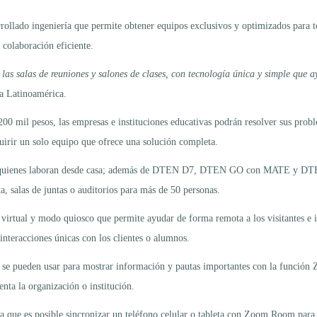
rrollado ingeniería que permite obtener equipos exclusivos y optimizados para 
 colaboración eficiente.
 las salas de reuniones y salones de clases, con tecnología única y simple que
a Latinoamérica.
200 mil pesos, las empresas e instituciones educativas podrán resolver sus prob
uirir un solo equipo que ofrece una solución completa.
a quienes laboran desde casa; además de DTEN D7, DTEN GO con MATE y DTEN 
a, salas de juntas o auditorios para más de 50 personas.
 virtual y modo quiosco que permite ayudar de forma remota a los visitantes e i
interacciones únicas con los clientes o alumnos.
os se pueden usar para mostrar información y pautas importantes con la funció
enta la organización o institución.
 que es posible sincronizar un teléfono celular o tableta con Zoom Room para o