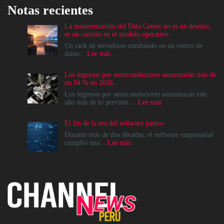
Notas recientes
La modernización del Data Center no es un destino,
es un cambio en el modelo operativo
Un rack de servidores zumbando en un centro de
:
datos...
Lee más
La
modernización
Los ingresos por semiconductores aumentarán más de
del
un 94 % en 2026
Data
Center
Los ingresos por semiconductores aumentarán este
no
:
año más de lo previsto....
Lee más
es
Los
un
ingresos
El fin de la era del software pasivo
destino,
por
es
semiconductores
Durante más de dos décadas, el software empresarial
un
aumentarán
:
cumplió una...
Lee más
cambio
más
El
en
de
fin
el
un
de
modelo
94
la
operativo
%
era
en
del
2026
software
pasivo