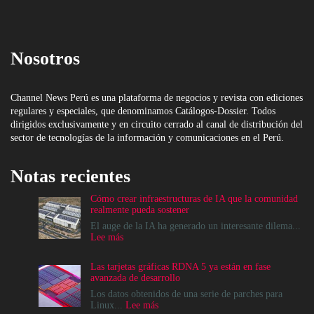
Nosotros
Channel News Perú es una plataforma de negocios y revista con ediciones
regulares y especiales, que denominamos Catálogos-Dossier. Todos
dirigidos exclusivamente y en circuito cerrado al canal de distribución del
sector de tecnologías de la información y comunicaciones en el Perú.
Notas recientes
Cómo crear infraestructuras de IA que la comunidad
realmente pueda sostener
El auge de la IA ha generado un interesante dilema...
:
Lee más
Cómo
crear
Las tarjetas gráficas RDNA 5 ya están en fase
infraestructuras
avanzada de desarrollo
de
IA
Los datos obtenidos de una serie de parches para
que
:
Linux...
Lee más