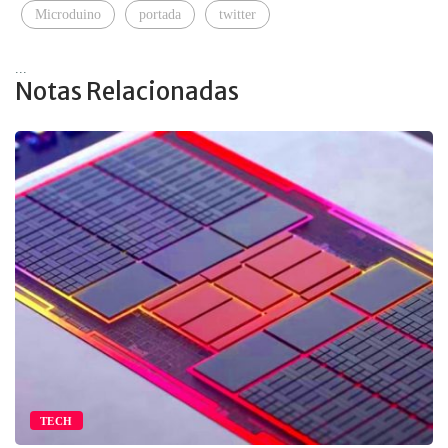
Microduino
portada
twitter
...
Notas Relacionadas
TECH